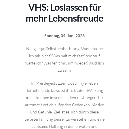
VHS: Loslassen für
mehr Lebensfreude
Sonntag, 04. Juni 2023
Neugierige Selbstbeobachtung: Was erlaube
ich mir nicht? Was hält mich fest? Worauf
warte ich? Was fehlt mir, um (wieder) glücklich
zu sein?
Im Pferdegestützten Coaching erleben
Teilnehmende bewusst ihre (Außen)Wirkung
und erkennen in verschiedenen Übungen ihre
automatisiert ablaufenden Gedanken, Motive
und Gefühle. Ziel ist es, sich durch diese
Selbsterfahrung besser zu verstehen und eine
achtsame Haltung in den privaten und