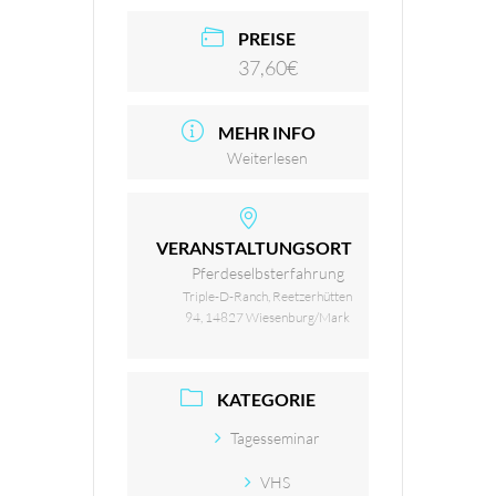
PREISE
37,60€
MEHR INFO
Weiterlesen
VERANSTALTUNGSORT
Pferdeselbsterfahrung
Triple-D-Ranch, Reetzerhütten
94, 14827 Wiesenburg/Mark
KATEGORIE
Tagesseminar
VHS