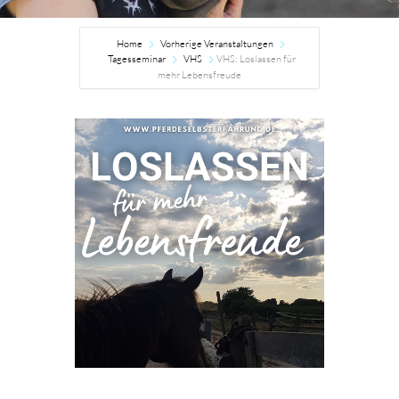
Home
Vorherige Veranstaltungen
Tagesseminar
VHS
VHS: Loslassen für
mehr Lebensfreude