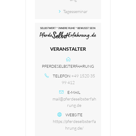
Tagesseminar
VERANSTALTER
PFERDESELBSTERFAHRUNG
+49 1520 35
TELEFON
99 412
E-MAIL
mail@pferdeselbsterfah
rung.de
WEBSITE
https://pferdeselbsterfa
hrung.de/