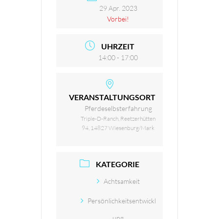
29 Apr. 2023
Vorbei!
UHRZEIT
14:00 - 17:00
VERANSTALTUNGSORT
Pferdeselbsterfahrung
Triple-D-Ranch, Reetzerhütten
94, 14827 Wiesenburg/Mark
KATEGORIE
Achtsamkeit
Persönlichkeitsentwickl
ung