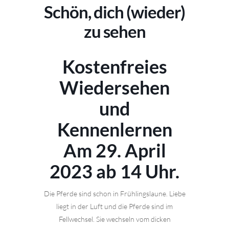
Schön, dich (wieder)
zu sehen
Kostenfreies
Wiedersehen
und
Kennenlernen
Am 29. April
2023
ab 14 Uhr.
Die Pferde sind schon in Frühlingslaune. Liebe
liegt in der Luft und die Pferde sind im
Fellwechsel. Sie wechseln vom dicken