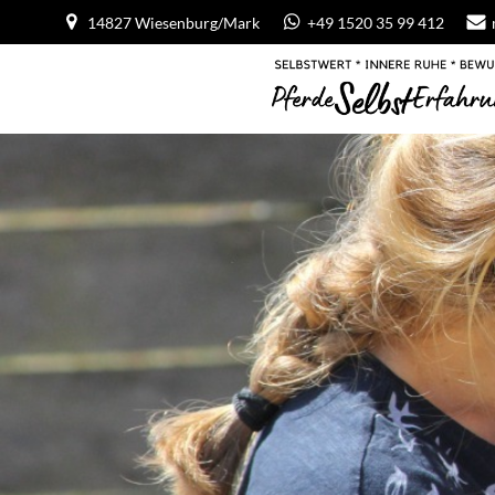
Zum
14827 Wiesenburg/Mark
+49 1520 35 99 412
Inhalt
springen