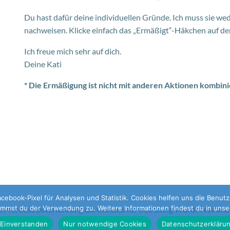
Du hast dafür deine individuellen Gründe. Ich muss sie we
nachweisen. Klicke einfach das „Ermäßigt“-Häkchen auf d
Ich freue mich sehr auf dich.
Deine Kati
* Die Ermäßigung ist nicht mit anderen Aktionen kombini
ebook-Pixel für Analysen und Statistik. Cookies helfen uns die Benutze
immst du der Verwendung zu. Weitere Informationen findest du in unse
 Pferdeselbsterfahrung.de. Created for free using WordPress an
Einverstanden
Nur notwendige Cookies
Datenschutzerkläru