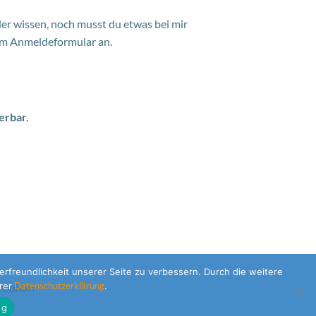
der wissen, noch musst du etwas bei mir
em Anmeldeformular an.
erbar.
rfreundlichkeit unserer Seite zu verbessern. Durch die weitere
rer
Datenschutzerklärung
.
d
Colibri
ng