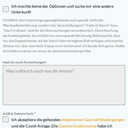
Ich möchte keine der Optionen und suche mir eine andere
Unterkunft
HINWEIS: Die Unterbringungsmöglichkeiten sind speziell. Nicht die
Pferdeselbsterfahrung, sondern der Veranstaltungsort "Triple-D-Ranch" bzw.
"Das Forsthaus" sind für die Übernachtungen verantwortlich. Deine Buchung
wird weitergeleitet. Du erhältst von eine separate Rechnung. Bitte beachte, dass
nur das Doppelzimmer auf der Ranch über ein eigenes Bad verfügen und manche
Zimmer nur über eine steile Treppe zu erreichen sind. Ich berate dich gerne. Melde
dich bitte vorab bei mir, bevor du deine Entscheidung triffst.
Hast du noch Anmerkungen?
AGB & Datenschutz
*
Ich akzeptiere die geltenden
Allgemeinen Geschäftsbedingungen
und die Covid-Anlage
.
Die
Datenschutzhinweise
habe ich