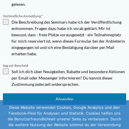
gelesen.
Verbindliche Anmeldung
*
Die Beschreibung des Seminars habe ich der Veröffentlichung
entnommen. Fragen dazu habe ich
vorab geklärt. Mir ist
bewusst, dass - freie Plätze vorausgesetzt - ein Teilnahmeplatz
für mich
reserviert ist, wenn dieses Formular bei der A
nbieterin
eingegangen ist und ich eine Bestätigung darüber per Mail
erhalten habe.
Sag mir Bescheid
Soll ich dich über Neuigkeiten, Rabatte und besondere Aktionen
per Email oder Messenger informieren? Du kannst dieser
Zustimmung jederzeit widersprechen.
Absenden
Diese Website verwendet Cookies, Google Analytics und den
Facebook-Pixel für Analysen und Statistik. Cookies helfen uns
die Benutzerfreundlichkeit unserer Seite zu verbessern. Durch
die weitere Nutzung der Website stimmst du der Verwendung