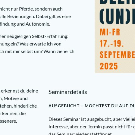
nicht nur Pferde, sondern auch
le Beziehungen. Dabei gilt es eine
 Bindung und Autonomie.
ner neugierigen Selbst-Erfahrung:
ehung ein? Was erwarte ich von
h mit mir selbst um? Wann ziehe ich
 erkennst du deine
Seminardetails
n, Motive und
stehen, hinderliche
AUSGEBUCHT – MÖCHTEST DU AUF DI
rkennen, die
Dieses Seminar ist ausgebucht, aber viellei
ssenere,
Interesse, aber der Termin passt nicht für 
das Seminar wieder stattfindet.