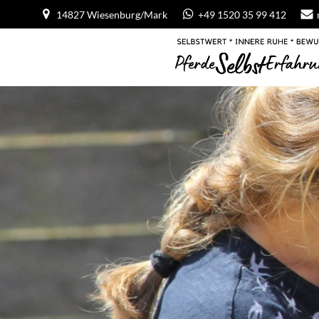
Zum
14827 Wiesenburg/Mark
+49 1520 35 99 412
Inhalt
springen