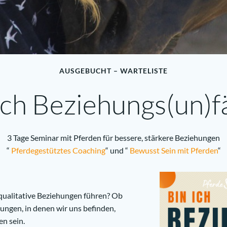
AUSGEBUCHT – WARTELISTE
ich Beziehungs(un)f
3 Tage Seminar mit Pferden für bessere, stärkere Beziehungen
“
Pferdegestütztes Coaching
“ und “
Bewusst Sein mit Pferden
“
 qualitative Beziehungen führen? Ob
hungen, in denen wir uns befinden,
n sein.