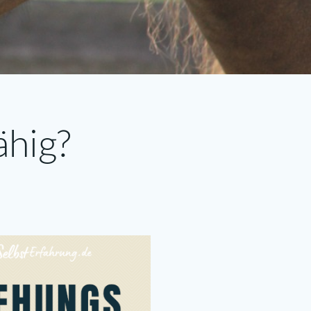
ähig?